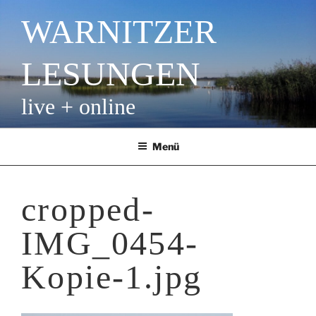
Zum
WARNITZER
Inhalt
springen
LESUNGEN
live + online
Menü
cropped-
IMG_0454-
Kopie-1.jpg