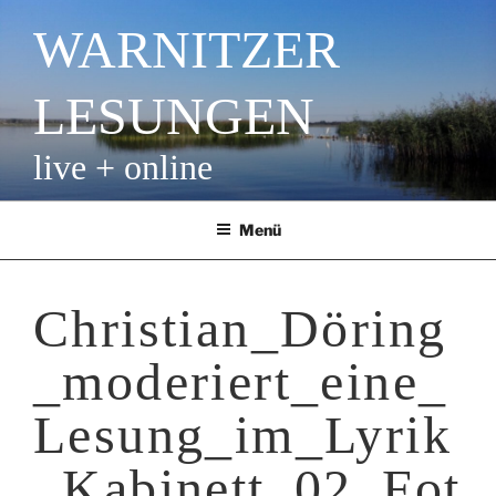
Zum
WARNITZER
Inhalt
springen
LESUNGEN
live + online
Menü
Christian_Döring
_moderiert_eine_
Lesung_im_Lyrik
_Kabinett_02_Fot