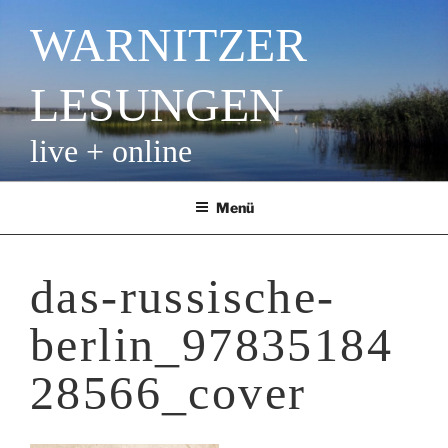
Zum
WARNITZER
Inhalt
springen
LESUNGEN
live + online
Menü
das-russische-
berlin_97835184
28566_cover