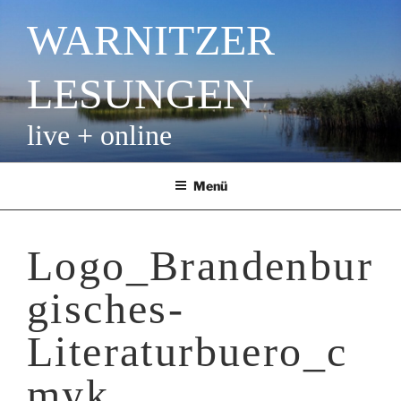
Zum
WARNITZER
Inhalt
springen
LESUNGEN
live + online
Menü
Logo_Brandenbur
gisches-
Literaturbuero_c
myk