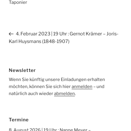
Taponier
Beitragsnavigation
Vorheriger
4. Februar 2023 | 19 Uhr : Gernot Krämer – Joris-
Beitrag
Karl Huysmans (1848-1907)
Newsletter
Wenn Sie künftig unsere Einladungen erhalten
möchten, können Sie sich hier
anmelden
– und
natürlich auch wieder
abmelden
.
Termine
8. August 2026 | 19 Uhr : Nanne Meyer –