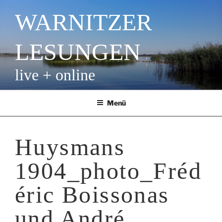
Zum
WARNITZER
Inhalt
springen
LESUNGEN
live + online
Menü
Huysmans
1904_photo_Fréd
éric Boissonas
und André