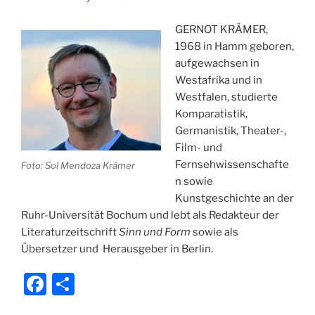
GERNOT KRÄMER,
1968 in Hamm geboren,
aufgewachsen in
Westafrika und in
Westfalen, studierte
Komparatistik,
Germanistik, Theater-,
Film- und
Fernsehwissenschafte
Foto: Sol Mendoza Krämer
n sowie
Kunstgeschichte an der
Ruhr-Universität Bochum und lebt als Redakteur der
Literaturzeitschrift
Sinn und Form
sowie als
Übersetzer und Herausgeber in Berlin.
F
T
a
ei