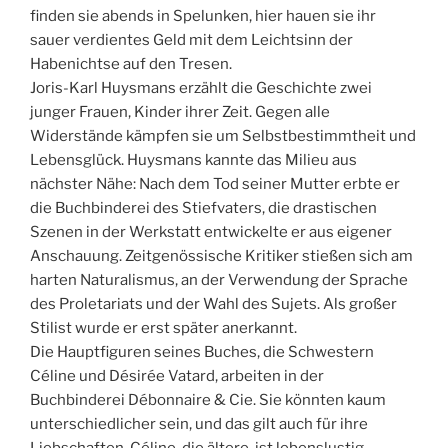
finden sie abends in Spelunken, hier hauen sie ihr
sauer verdientes Geld mit dem Leichtsinn der
Habenichtse auf den Tresen.
Joris-Karl Huysmans erzählt die Geschichte zwei
junger Frauen, Kinder ihrer Zeit. Gegen alle
Widerstände kämpfen sie um Selbstbestimmtheit und
Lebensglück. Huysmans kannte das Milieu aus
nächster Nähe: Nach dem Tod seiner Mutter erbte er
die Buchbinderei des Stiefvaters, die drastischen
Szenen in der
Werkstatt entwickelte er aus eigener
Anschauung. Zeitgenössische Kritiker stießen sich am
harten Naturalismus, an der Verwendung der Sprache
des Proletariats und der Wahl des Sujets. Als großer
Stilist wurde er erst später anerkannt.
Die Hauptfiguren seines Buches, die Schwestern
Céline und Désirée Vatard, arbeiten in der
Buchbinderei Débonnaire & Cie. Sie könnten kaum
unterschiedlicher sein, und das gilt auch für ihre
Liebschaften. Céline, die ältere, ist lebenslustig,