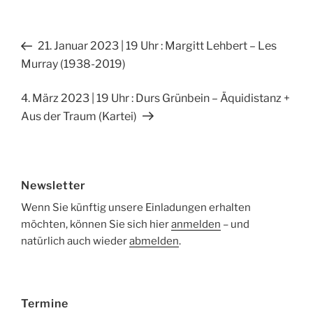
c
le
e
n
Beitragsnavigation
Vorheriger
21. Januar 2023 | 19 Uhr : Margitt Lehbert – Les
b
Beitrag
Murray (1938-2019)
o
o
Nächster
4. März 2023 | 19 Uhr : Durs Grünbein – Äquidistanz +
Beitrag
Aus der Traum (Kartei)
k
Newsletter
Wenn Sie künftig unsere Einladungen erhalten
möchten, können Sie sich hier
anmelden
– und
natürlich auch wieder
abmelden
.
Termine