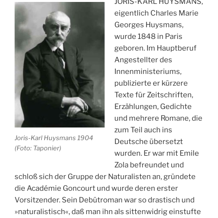
JORIS-KARL HUYSMANS,
eigentlich Charles Marie
Georges Huysmans,
wurde 1848 in Paris
geboren. Im Hauptberuf
Angestellter des
Innenministeriums,
publizierte er kürzere
Texte für Zeitschriften,
Erzählungen, Gedichte
und mehrere Romane, die
zum Teil auch ins
Joris-Karl Huysmans 1904
Deutsche übersetzt
(Foto: Taponier)
wurden. Er war mit Emile
Zola befreundet und
schloß sich der Gruppe der Naturalisten an, gründete
die Académie Goncourt und wurde deren erster
Vorsitzender. Sein Debütroman war so drastisch und
»naturalistisch«, daß man ihn als sittenwidrig einstufte