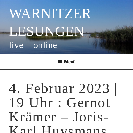
Zum
WARNITZER
Inhalt
springen
LESUNGEN
live + online
Menü
4. Februar 2023 |
19 Uhr : Gernot
Krämer – Joris-
Karl Huysmans