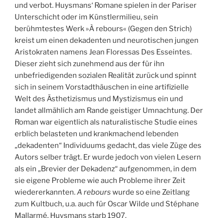
und verbot. Huysmans‘ Romane spielen in der Pariser
Unterschicht oder im Künstlermilieu, sein
berühmtestes Werk »À rebours« (Gegen den Strich)
kreist um einen dekadenten und neurotischen jungen
Aristokraten namens Jean Floressas Des Esseintes.
Dieser zieht sich zunehmend aus der für ihn
unbefriedigenden sozialen Realität zurück und spinnt
sich in seinem Vorstadthäuschen in eine artifizielle
Welt des Ästhetizismus und Mystizismus ein und
landet allmählich am Rande geistiger Umnachtung. Der
Roman war eigentlich als naturalistische Studie eines
erblich belasteten und krankmachend lebenden
„dekadenten“ Individuums gedacht, das viele Züge des
Autors selber trägt. Er wurde jedoch von vielen Lesern
als ein „Brevier der Dekadenz“ aufgenommen, in dem
sie eigene Probleme wie auch Probleme ihrer Zeit
wiedererkannten.
A rebours
wurde so eine Zeitlang
zum Kultbuch, u.a. auch für Oscar Wilde und Stéphane
Mallarmé. Huysmans starb 1907.