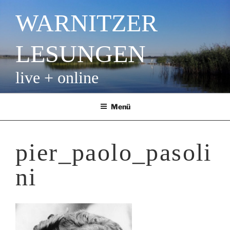
Zum
WARNITZER
Inhalt
springen
LESUNGEN
live + online
Menü
pier_paolo_pasoli
ni