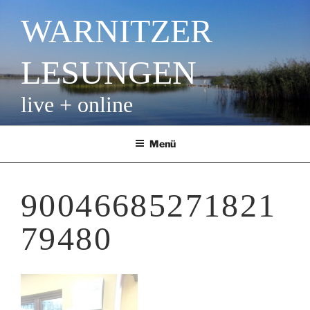
Zum
WARNITZER
Inhalt
springen
LESUNGEN
live + online
Menü
90046685271821
79480