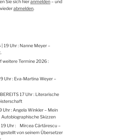
n Sie sich hier
anmelden
– und
 wieder
abmelden
.
 | 19 Uhr : Nanne Meyer –
.
weitere Termine 2026 :
 19 Uhr : Eva-Martina Weyer –
 BEREITS 17 Uhr : Literarische
isterschaft
9 Uhr : Angela Winkler – Mein
 Autobiographische Skizzen
| 19 Uhr : Mircea Cărtărescu –
gestellt von seinem Übersetzer
r