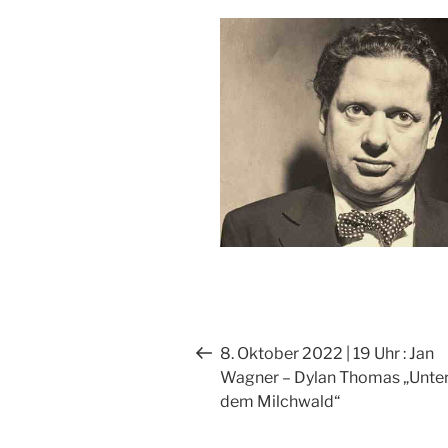
Beitragsnavigation
Vorheriger
8. Oktober 2022 | 19 Uhr : Jan
Beitrag
Wagner – Dylan Thomas „Unte
dem Milchwald“