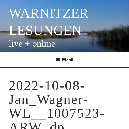
Zum
WARNITZER
Inhalt
springen
LESUNGEN
live + online
Menü
2022-10-08-
Jan_Wagner-
WL__1007523-
ARW_dp