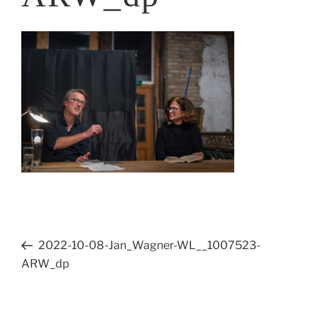
Beitragsnavigation
Vorheriger
2022-10-08-Jan_Wagner-WL__1007523-
Beitrag
ARW_dp