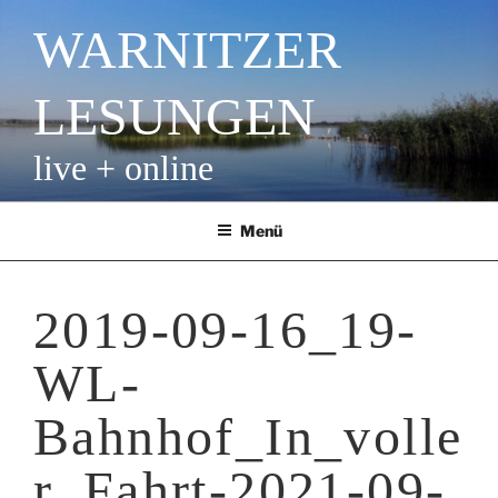
Zum
WARNITZER
Inhalt
springen
LESUNGEN
live + online
Menü
2019-09-16_19-
WL-
Bahnhof_In_volle
r_Fahrt-2021-09-