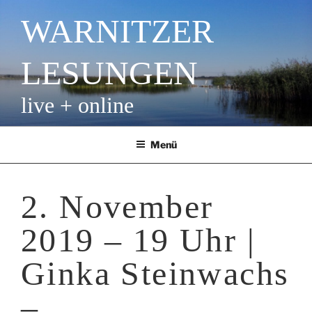
Zum
WARNITZER
Inhalt
springen
LESUNGEN
live + online
Menü
2. November
2019 – 19 Uhr |
Ginka Steinwachs
–