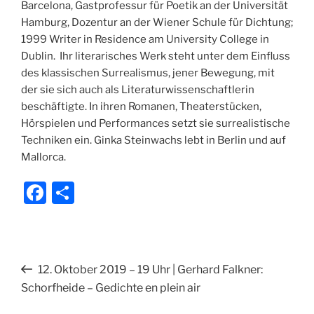
Barcelona, Gastprofessur für Poetik an der Universität
Hamburg, Dozentur an der Wiener Schule für Dichtung;
1999 Writer in Residence am University College in
Dublin. Ihr literarisches Werk steht unter dem Einfluss
des klassischen Surrealismus, jener Bewegung, mit
der sie sich auch als Literaturwissenschaftlerin
beschäftigte. In ihren Romanen, Theaterstücken,
Hörspielen und Performances setzt sie surrealistische
Techniken ein. Ginka Steinwachs lebt in Berlin und auf
Mallorca.
F
T
a
ei
c
le
e
n
Beitragsnavigation
Vorheriger
12. Oktober 2019 – 19 Uhr | Gerhard Falkner:
b
Beitrag
Schorfheide – Gedichte en plein air
o