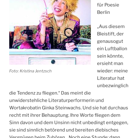
für Poesie
Berlin
„Aus diesem
Bleistift, der
genausogut
ein Luftballon
sein könnte,
ersieht man
wieder: meine
Foto: Kristina Jentzsch
Literatur hat
unbezwinglich
die Tendenz zu fliegen.“ Das meint die
unwiderstehliche Literaturperformerin und
Wortakrobatin Ginka Steinwachs. Und sie hat durchaus
recht mit ihrer Behauptung. Ihre Worte fliegen dem
Sinn davon und dem Unsinn nicht unbedingt entgegen,
sie sind sinnlich betörend und bereiten diebisches
Vergnügen beim Zuhören. „Noch eine Stunde: dann