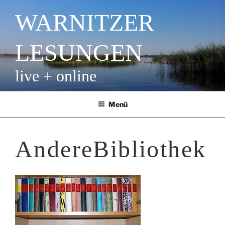
Zum
WARNITZER
Inhalt
springen
LESUNGEN
live + online
Menü
AndereBibliothek