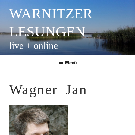
Zum
WARNITZER
Inhalt
springen
LESUNGEN
live + online
Menü
Wagner_Jan_