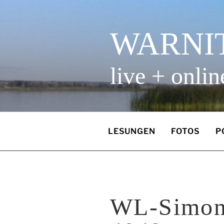
Zum
Inhalt
springen
WARNI
live + onlin
LESUNGEN
FOTOS
P
WL-Simon