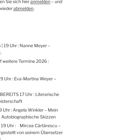
n Sie sich hier
anmelden
– und
 wieder
abmelden
.
 | 19 Uhr : Nanne Meyer –
.
weitere Termine 2026 :
 19 Uhr : Eva-Martina Weyer –
 BEREITS 17 Uhr : Literarische
isterschaft
9 Uhr : Angela Winkler – Mein
 Autobiographische Skizzen
| 19 Uhr : Mircea Cărtărescu –
gestellt von seinem Übersetzer
r