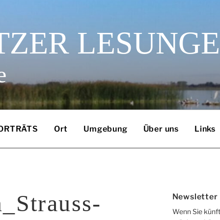
TZER LESUNG
e
ORTRÄTS
Ort
Umgebung
Über uns
Links
_Strauss-
Newsletter
Wenn Sie künft