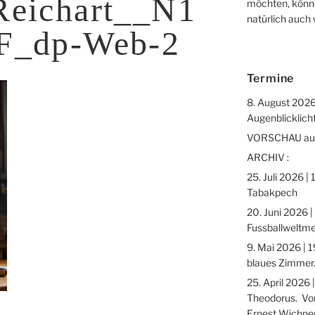
Reichart__N1
möchten, könne
natürlich auch
F_dp-Web-2
Termine
8. August 2026
Augenblicklicht
VORSCHAU auf 
ARCHIV :
25. Juli 2026 |
Tabakpech
20. Juni 2026 |
Fussballweltme
9. Mai 2026 | 1
blaues Zimmer.
25. April 2026 
Theodorus. Vor
Ernest Wichne