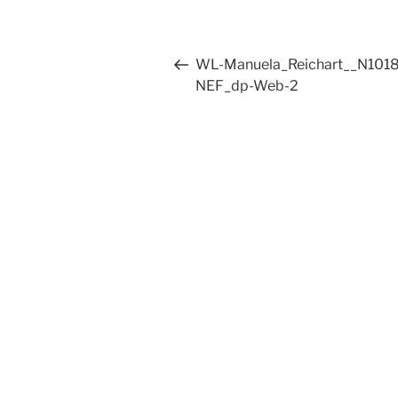
Beitragsnavigation
Vorheriger
WL-Manuela_Reichart__N101
Beitrag
NEF_dp-Web-2