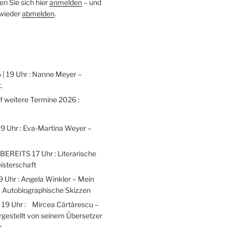
n Sie sich hier
anmelden
– und
 wieder
abmelden
.
 | 19 Uhr : Nanne Meyer –
.
weitere Termine 2026 :
 19 Uhr : Eva-Martina Weyer –
 BEREITS 17 Uhr : Literarische
isterschaft
9 Uhr : Angela Winkler – Mein
 Autobiographische Skizzen
| 19 Uhr : Mircea Cărtărescu –
gestellt von seinem Übersetzer
r