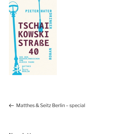
Beitragsnavigation
Vorheriger
Matthes & Seitz Berlin – special
Beitrag