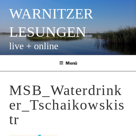
Zum
WARNITZER
Inhalt
springen
LESUNGEN
live + online
Menü
MSB_Waterdrink
er_Tschaikowskis
tr