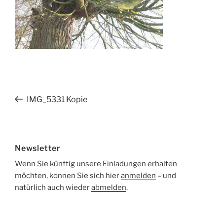
Beitragsnavigation
Vorheriger
IMG_5331 Kopie
Beitrag
Newsletter
Wenn Sie künftig unsere Einladungen erhalten
möchten, können Sie sich hier
anmelden
– und
natürlich auch wieder
abmelden
.