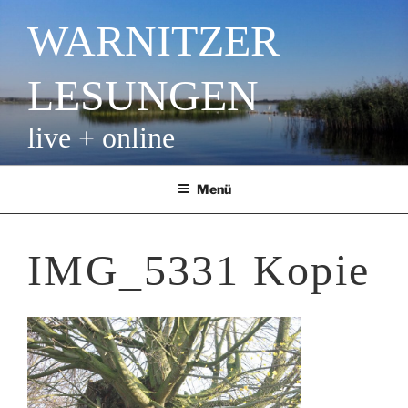
Zum
WARNITZER
Inhalt
springen
LESUNGEN
live + online
Menü
IMG_5331 Kopie