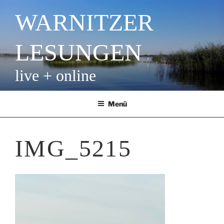
Zum
WARNITZER
Inhalt
springen
LESUNGEN
live + online
Menü
IMG_5215