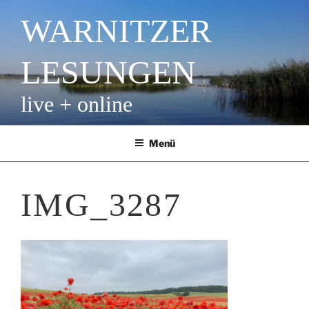
Zum
WARNITZER
Inhalt
springen
LESUNGEN
live + online
Menü
IMG_3287