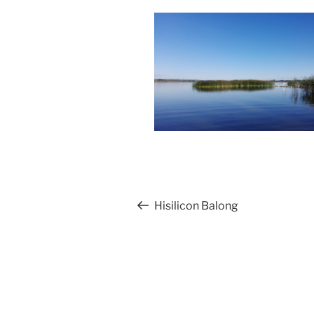
Beitragsnavigation
Vorheriger
Hisilicon Balong
Beitrag