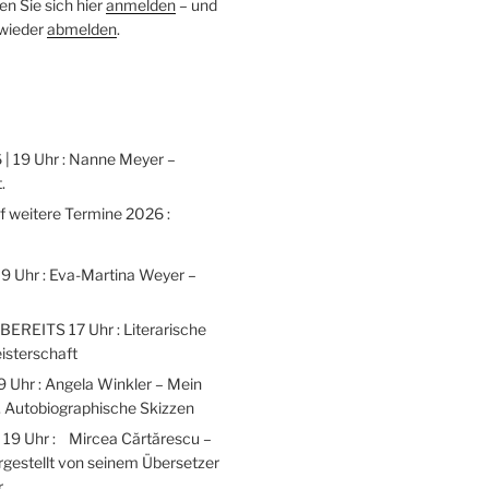
n Sie sich hier
anmelden
– und
 wieder
abmelden
.
 | 19 Uhr : Nanne Meyer –
.
weitere Termine 2026 :
 19 Uhr : Eva-Martina Weyer –
 BEREITS 17 Uhr : Literarische
isterschaft
9 Uhr : Angela Winkler – Mein
 Autobiographische Skizzen
| 19 Uhr : Mircea Cărtărescu –
gestellt von seinem Übersetzer
r