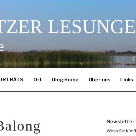
TZER LESUNG
e
ORTRÄTS
Ort
Umgebung
Über uns
Links
Balong
Newsletter
Wenn Sie künft