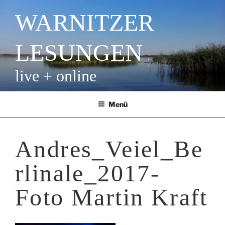
Zum
WARNITZER
Inhalt
springen
LESUNGEN
live + online
Menü
Andres_Veiel_Be
rlinale_2017-
Foto Martin Kraft