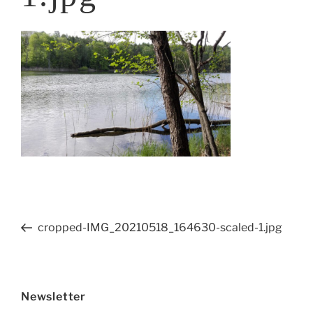
Beitragsnavigation
Vorheriger
cropped-IMG_20210518_164630-scaled-1.jpg
Beitrag
Newsletter