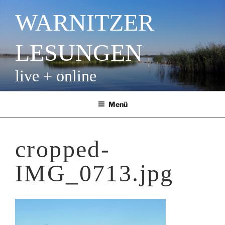
Zum
WARNITZER
Inhalt
springen
LESUNGEN
live + online
Menü
cropped-
IMG_0713.jpg