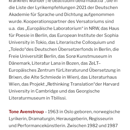
krankheit wunder | le beatitudini della malattia“, die in
die Liste der Lyrikempfehlungen 2021 der Deutschen
Akademie für Sprache und Dichtung aufgenommen
wurde. Kooperationspartner des Versatoriums sind
u.a. das „Europäische Laboratorium“ in NRW, das Haus
für Poesie in Berlin, das European Institute der Sophia
University in Tokio, das Literarische Colloquium und
„Toledo“des Deutschen Übersetzerfonds in Berlin, die
Freie Universität Berlin, das Sorø Kunstmuseum in
Dänemark, Literatur Lana in Bozen, das ZeLT–
Europäisches Zentrum fürLiteraturund Übersetzung in
Brixen, die Alte Schmiede in Wien), das Literaturhaus
Wien, das Projekt „Rethinking Translation“der Harvard
University in Cambridge und das Georgische
Literaturmuseum in Tbilissi.
Tone Avenstroup
– 1963 in Oslo geboren, norwegische
Lyrikerin, Dramaturgin, Herausgeberin, Regisseurin
und Performancekünstlerin. Zwischen 1982 und 1987