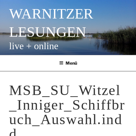
Zum
WARNITZER
Inhalt
springen
LESUNGEN
live + online
Menü
MSB_SU_Witzel
_Inniger_Schiffbr
uch_Auswahl.ind
d