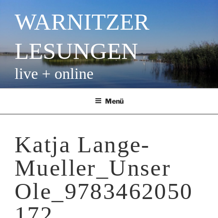
Zum
WARNITZER
Inhalt
springen
LESUNGEN
live + online
Menü
Katja Lange-
Mueller_Unser
Ole_9783462050
172