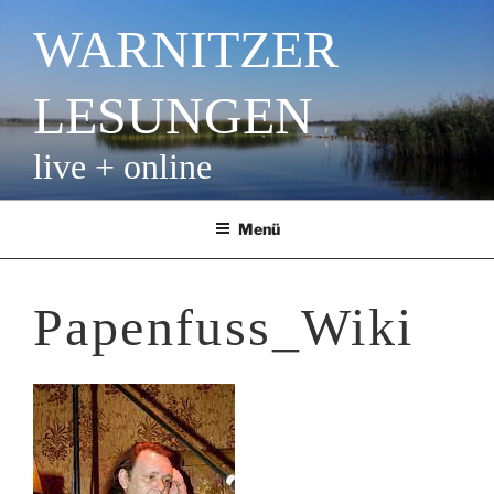
Zum
WARNITZER
Inhalt
springen
LESUNGEN
live + online
Menü
Papenfuss_Wiki