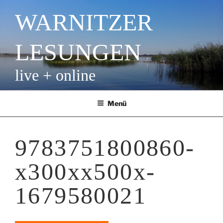
Zum
WARNITZER
Inhalt
springen
LESUNGEN
live + online
Menü
9783751800860-
x300xx500x-
1679580021