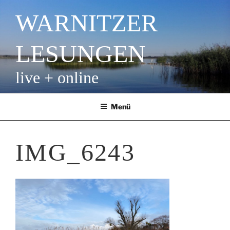
Zum
WARNITZER
Inhalt
springen
LESUNGEN
live + online
Menü
IMG_6243