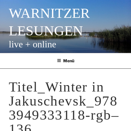
Zum
WARNITZER
Inhalt
springen
LESUNGEN
live + online
Menü
Titel_Winter in
Jakuschevsk_978
3949333118-rgb–
136