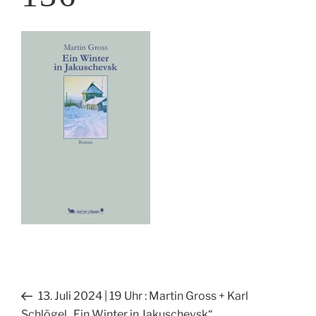
Beitragsnavigation
Vorheriger
13. Juli 2024 | 19 Uhr : Martin Gross + Karl
Beitrag
Schlögel „Ein Winter in Jakuschevsk“