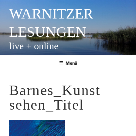
Zum
WARNITZER
Inhalt
springen
LESUNGEN
live + online
Menü
Barnes_Kunst
sehen_Titel