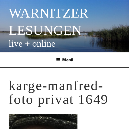
Zum
WARNITZER
Inhalt
springen
LESUNGEN
live + online
Menü
karge-manfred-
foto privat 1649