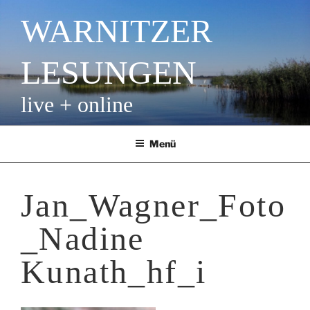
Zum
WARNITZER
Inhalt
springen
LESUNGEN
live + online
Menü
Jan_Wagner_Foto
_Nadine
Kunath_hf_i