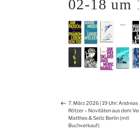
02-18 um 
Beitragsnavigation
Vorheriger
7. März 2026 | 19 Uhr: Andreas
Beitrag
Rötzer – Novitäten aus dem Ve
Matthes & Seitz Berlin (mit
Buchverkauf)