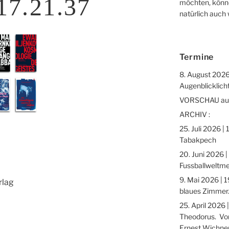
17.21.37
möchten, könne
natürlich auch
Termine
8. August 2026
Augenblicklicht
VORSCHAU auf 
ARCHIV :
25. Juli 2026 |
Tabakpech
20. Juni 2026 |
Fussballweltme
9. Mai 2026 | 1
rlag
blaues Zimmer.
25. April 2026 
Theodorus. Vor
Ernest Wichne