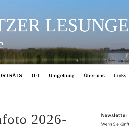
TZER LESUNG
e
ORTRÄTS
Ort
Umgebung
Über uns
Links
mfoto 2026-
Newsletter
Wenn Sie künft