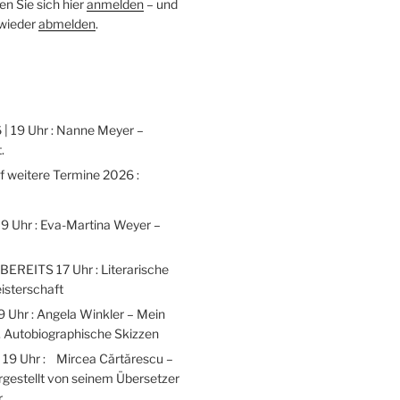
n Sie sich hier
anmelden
– und
 wieder
abmelden
.
 | 19 Uhr : Nanne Meyer –
.
weitere Termine 2026 :
 19 Uhr : Eva-Martina Weyer –
 BEREITS 17 Uhr : Literarische
isterschaft
9 Uhr : Angela Winkler – Mein
 Autobiographische Skizzen
| 19 Uhr : Mircea Cărtărescu –
gestellt von seinem Übersetzer
r