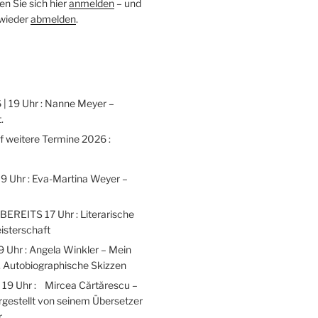
n Sie sich hier
anmelden
– und
 wieder
abmelden
.
 | 19 Uhr : Nanne Meyer –
.
weitere Termine 2026 :
 19 Uhr : Eva-Martina Weyer –
 BEREITS 17 Uhr : Literarische
isterschaft
9 Uhr : Angela Winkler – Mein
 Autobiographische Skizzen
| 19 Uhr : Mircea Cărtărescu –
gestellt von seinem Übersetzer
r