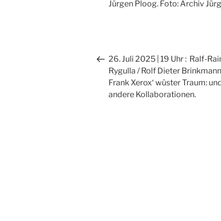
Jürgen Ploog. Foto: Archiv Jür
Beitragsnavigation
Vorheriger
26. Juli 2025 | 19 Uhr : Ralf-Rai
Beitrag
Rygulla / Rolf Dieter Brinkmann
Frank Xerox‘ wüster Traum: un
andere Kollaborationen.