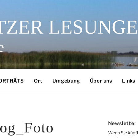
TZER LESUNG
e
ORTRÄTS
Ort
Umgebung
Über uns
Links
oog_Foto
Newsletter
Wenn Sie künft