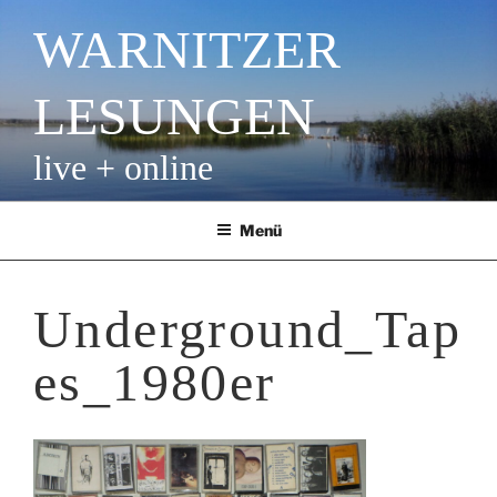
Zum
WARNITZER
Inhalt
springen
LESUNGEN
live + online
Menü
Underground_Tap
es_1980er