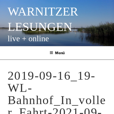
Zum
WARNITZER
Inhalt
springen
LESUNGEN
live + online
Menü
2019-09-16_19-
WL-
Bahnhof_In_volle
r_Fahrt-2021-09-