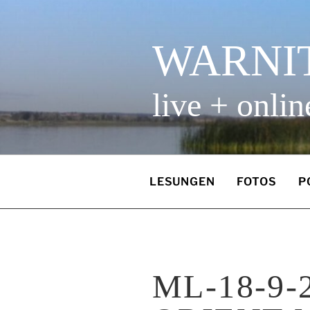
Zum
Inhalt
springen
WARNI
live + onlin
LESUNGEN
FOTOS
P
ML-18-9-2