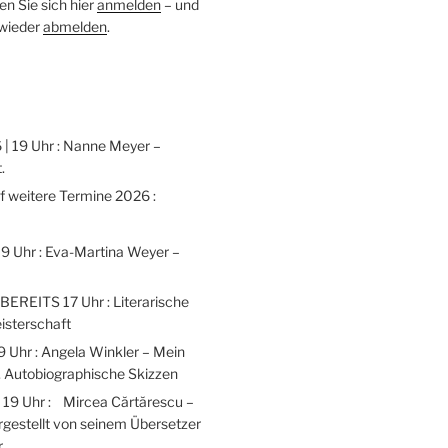
n Sie sich hier
anmelden
– und
 wieder
abmelden
.
 | 19 Uhr : Nanne Meyer –
.
weitere Termine 2026 :
 19 Uhr : Eva-Martina Weyer –
 BEREITS 17 Uhr : Literarische
isterschaft
9 Uhr : Angela Winkler – Mein
 Autobiographische Skizzen
| 19 Uhr : Mircea Cărtărescu –
gestellt von seinem Übersetzer
r