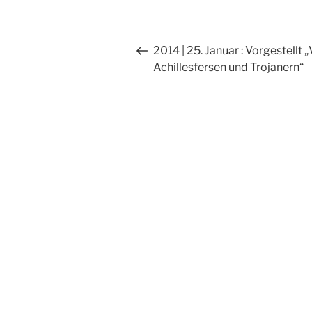
Beitragsnavigation
Vorheriger
2014 | 25. Januar : Vorgestellt 
Beitrag
Achillesfersen und Trojanern“