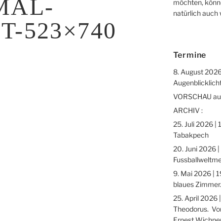
MAL-
möchten, könne
natürlich auch
T-523×740
Termine
8. August 2026
Augenblicklicht
VORSCHAU auf 
ARCHIV :
25. Juli 2026 |
Tabakpech
20. Juni 2026 |
Fussballweltme
9. Mai 2026 | 1
blaues Zimmer.
25. April 2026 
Theodorus. Vor
Ernest Wichne