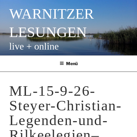
Zum
WARNITZER
Inhalt
springen
LESUNGEN
live + online
Menü
ML-15-9-26-
Steyer-Christian-
Legenden-und-
Rilkeelegien–