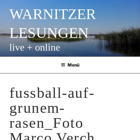
Zum
WARNITZER
Inhalt
springen
LESUNGEN
live + online
Menü
fussball-auf-
grunem-
rasen_Foto
Marco Verch