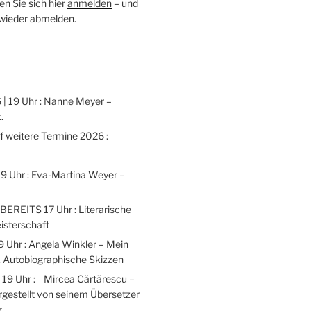
n Sie sich hier
anmelden
– und
 wieder
abmelden
.
 | 19 Uhr : Nanne Meyer –
.
weitere Termine 2026 :
 19 Uhr : Eva-Martina Weyer –
 BEREITS 17 Uhr : Literarische
isterschaft
9 Uhr : Angela Winkler – Mein
 Autobiographische Skizzen
| 19 Uhr : Mircea Cărtărescu –
gestellt von seinem Übersetzer
r