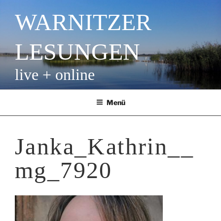
Zum
WARNITZER
Inhalt
springen
LESUNGEN
live + online
Menü
Janka_Kathrin__
mg_7920