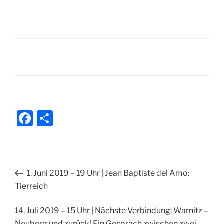
F
T
a
ei
c
le
e
n
Beitragsnavigation
Vorheriger
1. Juni 2019 – 19 Uhr | Jean Baptiste del Amo:
b
Beitrag
Tierreich
o
o
Nächster
14. Juli 2019 – 15 Uhr | Nächste Verbindung: Warnitz –
Beitrag
Neuberg und zurück! Ein Gespräch zwischen zwei