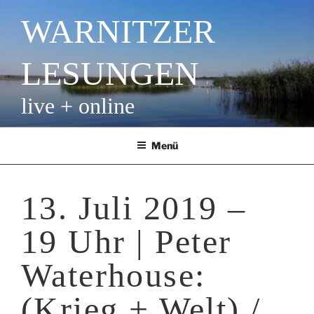
Zum
WARNITZER
Inhalt
springen
LESUNGEN
live + online
Menü
13. Juli 2019 –
19 Uhr | Peter
Waterhouse:
(Krieg + Welt) /