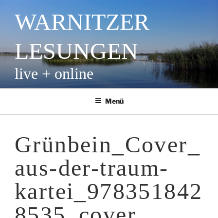
Zum
WARNITZER
Inhalt
springen
LESUNGEN
live + online
Menü
Grünbein_Cover_
aus-der-traum-
kartei_978351842
8535_cover