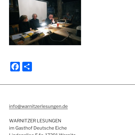
F
T
a
ei
c
le
e
n
b
info@warnitzerlesungen.de
o
WARNITZER LESUNGEN
o
im Gasthof Deutsche Eiche
k