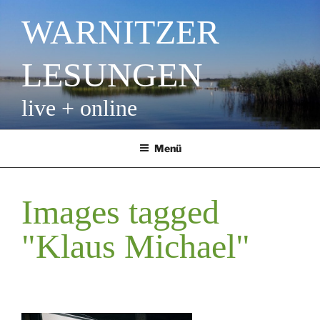
Zum
WARNITZER
Inhalt
springen
LESUNGEN
live + online
Menü
Images tagged
"Klaus Michael"