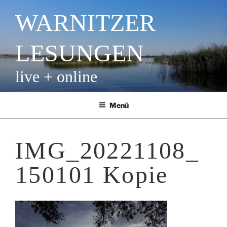
Zum
WARNITZER
Inhalt
springen
LESUNGEN
live + online
Menü
IMG_20221108_
150101 Kopie