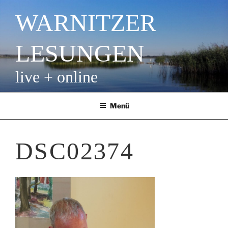
Zum
WARNITZER
Inhalt
springen
LESUNGEN
live + online
Menü
DSC02374