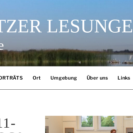
TZER LESUNG
e
ORTRÄTS
Ort
Umgebung
Über uns
Links
11-